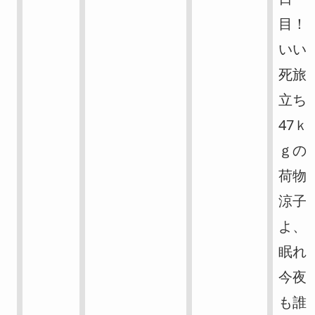
目！
いい
死旅
立ち
47ｋ
ｇの
荷物
涼子
よ、
眠れ
今夜
も誰