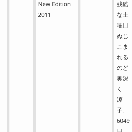
New Edition
残酷
2011
な土
曜日
ぬじ
こま
れる
のど
奥深
く
涼
子、
6049
日