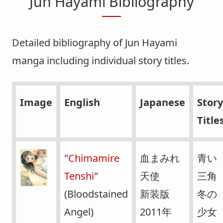
Jun Hayami Bibliography
Detailed bibliography of Jun Hayami
manga including individual story titles.
Image
English
Japanese
Story
Title
"
Chimamire
血まみれ
青い
Tenshi
"
天使
三角
(Bloodstained
新装版
冬の
Angel)
2011年
少女