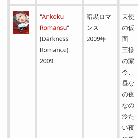
"
Ankoku
暗黒ロマ
天使
Romansu
"
ンス
の仮
(Darkness
2009年
面
Romance)
王様
2009
の家
今、
昼な
の夜
なの
泠た
い夜