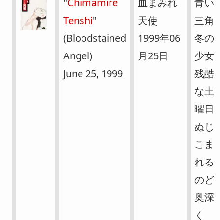
"
Chimamire
血まみれ
青い
Tenshi
"
天使
三角
(Bloodstained
1999年06
冬の
Angel)
月25日
少女
June 25, 1999
残酷
な土
曜日
ぬじ
こま
れる
のど
奥深
く