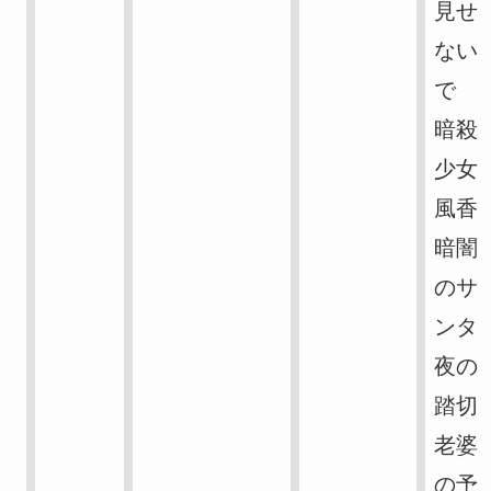
見せ
ない
で
暗殺
少女
風香
暗闇
のサ
ンタ
夜の
踏切
老婆
の予