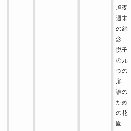
虐夜
週末
の怨
念
悦子
の九
つの
扉
誰の
ため
の花
園