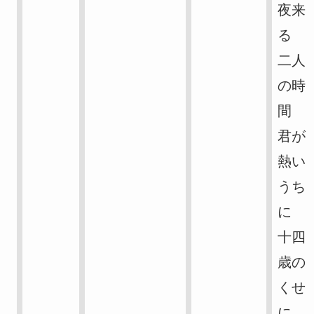
夜来
る
二人
の時
間
君が
熱い
うち
に
十四
歳の
くせ
に