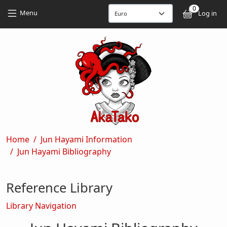
Skip to main content
Skip to main content
0
User
Menu
Log in
Breadcrumb
Home
Jun Hayami Information
Jun Hayami Bibliography
Reference Library
Library Navigation