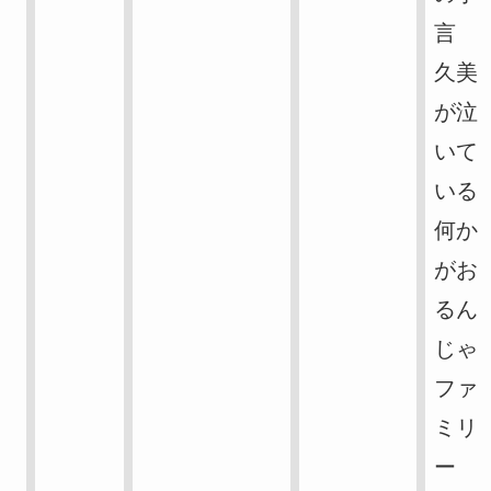
言
久美
が泣
いて
いる
何か
がお
るん
じゃ
ファ
ミリ
ー