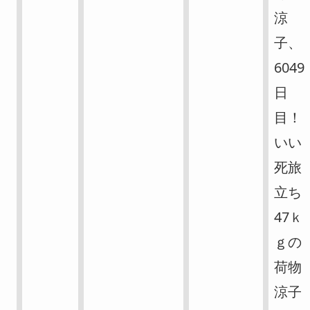
涼
子、
6049
日
目！
いい
死旅
立ち
47ｋ
ｇの
荷物
涼子