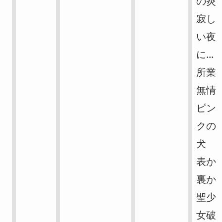
の炎
寂し
い夜
に...
所業
無情
ピン
クの
犬
表か
裏か
聖少
女破