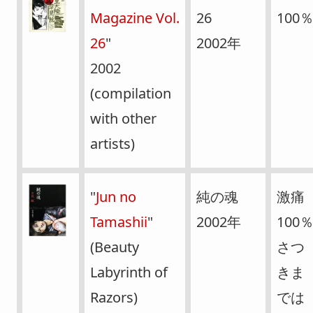
Magazine Vol.
26
100
26
"
2002年
2002
(compilation
with other
artists)
"
Jun no
純の魂
激痛
Tamashii
"
2002年
100
(Beauty
さつ
Labyrinth of
きま
Razors)
では