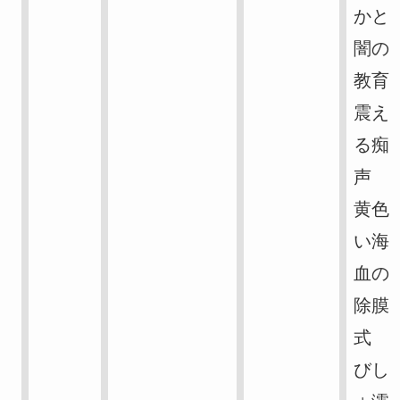
かと
闇の
教育
震え
る痴
声
黄色
い海
血の
除膜
式
びし