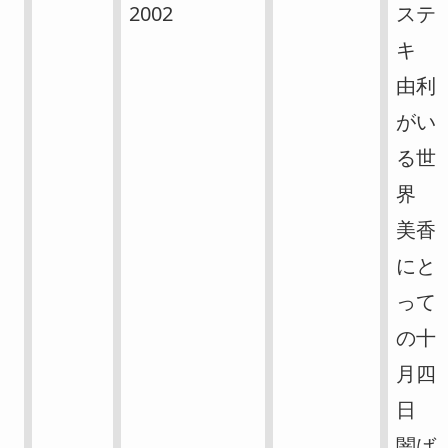
2002
ステ
キ
由利
がい
る世
界
美香
にと
って
の十
月四
日
闇ば