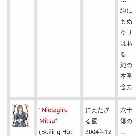
純に
もぬ
かり
はあ
る
純の
本番
念力
"
Nietagiru
にえたぎ
六十
Mitsu
"
る蜜
億の
(Boiling Hot
2004年12
二