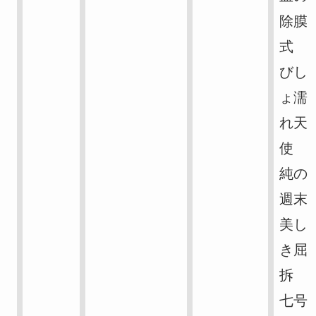
除膜
式
びし
ょ濡
れ天
使
純の
週末
美し
き屈
拆
七号