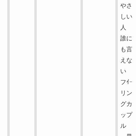
やさ
しい
人
誰に
も言
えな
い
フｲｰ
リン
グカ
ップ
ル