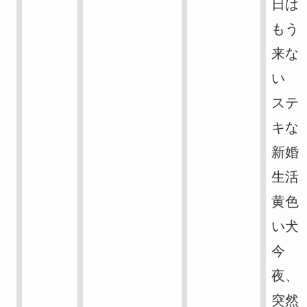
日は
もう
来な
い
ステ
キな
新婚
生活
黄色
い犬
今
夜、
突然