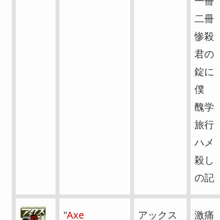
一冊
二冊
惨殺
君の
錠に
僕
醜学
旅行
ハメ
殺し
の記
"
Axe
アックス
激痛