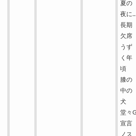
夏の
夜に..
長期
欠席
うず
く年
頃
膝の
中の
犬
堂々
宣言
ノス