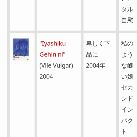
タル
自慰
"
Iyashiku
卑しく下
私の
Gehin ni
"
品に
よう
(Vile Vulgar)
2004年
な醜
2004
い娘
セカ
ンド
イン
パク
ト