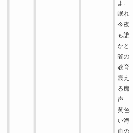
よ、
眠れ
今夜
も誰
かと
闇の
教育
震え
る痴
声
黄色
い海
血の